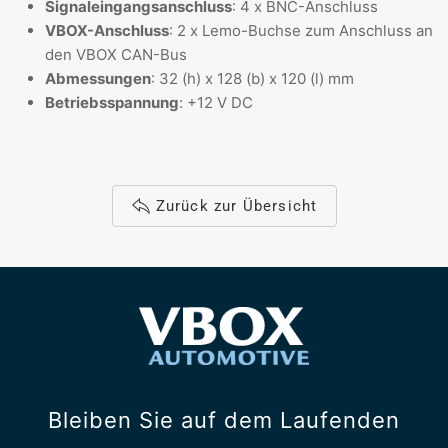
Signaleingangsanschluss
: 4 x BNC-Anschluss
VBOX-Anschluss
: 2 x Lemo-Buchse zum Anschluss an
den VBOX CAN-Bus
Abmessungen
: 32 (h) x 128 (b) x 120 (l) mm
Betriebsspannung
: +12 V DC
Zurück zur Übersicht
Bleiben Sie auf dem Laufenden