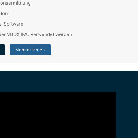
ionsermittlung
otern
e-Software
 der VBOX IMU verwendet werden
Mehr erfahren