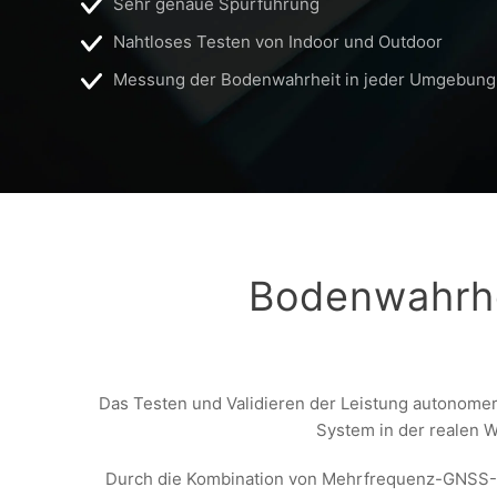
Sehr genaue Spurführung
Nahtloses Testen von Indoor und Outdoor
Messung der Bodenwahrheit in jeder Umgebung
Bodenwahrhe
Das Testen und Validieren der Leistung autonome
System in der realen W
Durch die Kombination von Mehrfrequenz-GNSS-,