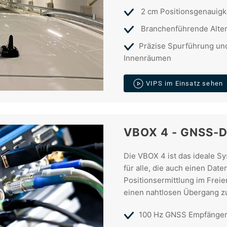
2 cm Positionsgenauigk
Branchenführende Alte
Präzise Spurführung un
Innenräumen
VIPS im Einsatz sehen
VBOX 4 - GNSS-D
Die VBOX 4 ist das ideale S
für alle, die auch einen Date
Positionsermittlung im Frei
einen nahtlosen Übergang z
100 Hz GNSS Empfänger