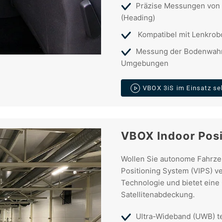
Präzise Messungen von N
(Heading)
Kompatibel mit Lenkrob
Messung der Bodenwahrh
Umgebungen
VBOX 3iS im Einsatz s
VBOX Indoor Pos
Wollen Sie autonome Fahrze
Positioning System (VIPS) v
Technologie und bietet eine
Satellitenabdeckung.
Ultra-Wideband (UWB) t