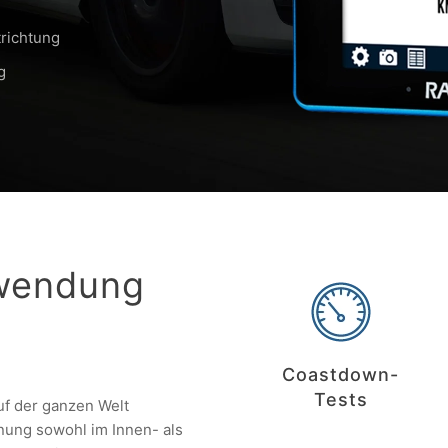
richtung
g
wendung
Coastdown-
Tests
f der ganzen Welt
nung sowohl im Innen- als