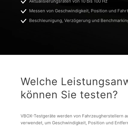
Aktualisierungsraten von 10 bis 100 Hz
Messen von Geschwindigkeit, Position und Fahrt
Beschleunigung, Verzögerung und Benchmarkin
Welche Leistungsan
können Sie testen?
VBOX-Testgeräte werden von Fahrzeugherstellern au
verwendet, um Geschwindigkeit, Position und Entfer