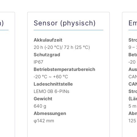
h)
Sensor (physisch)
Em
Akkulaufzeit
Str
20 h (‐20 ℃)/ 72 h (25 ℃)
9 –
Schutzgrad
Bet
IP67
‐20
Betriebstemperaturbereich
Aus
‐20 ℃ ~ +60 ℃
CAN
Ladeschnittstelle
CAN
LEMO 0B 6-PINs
Str
Gewicht
(Lä
640 g
5 m
Abmessungen
Ab
φ142 mm
125