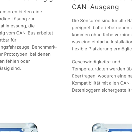
CAN-Ausgang
ensoren bieten eine
ndige Lösung zur
Die Sensoren sind für alle R
ahlmessung, die
geeignet, batteriebetrieben
ig vom CAN-Bus arbeitet –
kommen ohne Kabelverbindu
tbar für
was eine einfache Installati
ungsfahrzeuge, Benchmark-
flexible Platzierung ermöglic
er Prototypen, bei denen
n fehlen oder
Geschwindigkeits- und
ssig sind.
Temperaturdaten werden ü
übertragen, wodurch eine n
Kompatibilität mit allen CAN-
Datenloggern sichergestellt 