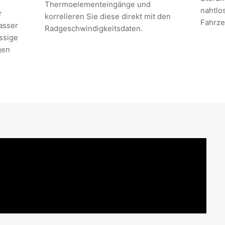
Thermoelementeingänge und
nahtlos
r
korrelieren Sie diese direkt mit den
Fahrz
asser
Radgeschwindigkeitsdaten.
ssige
gen