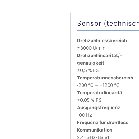
Sensor (technisc
Drehzahlmessbereich
±3000 U/min
Drehzahllinearität/-
genauigkeit
±0,5 % FS
Temperaturmessbereich
‐200 ℃ ~ +1200 ℃
Temperaturlinearität
±0,05 % FS
Ausgangsfrequenz
100 Hz
Frequenz für drahtlose
Kommunikation
2,4-GHz-Band