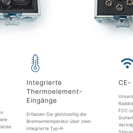
Integrierte
CE-
Thermoelement-
Unsere
Eingänge
Raddre
FCC-ze
in
Erfassen Sie gleichzeitig die
Sicher
 wie
Bremsentemperatur über zwei
Verträ
äzise
integrierte Typ-K-
Störun