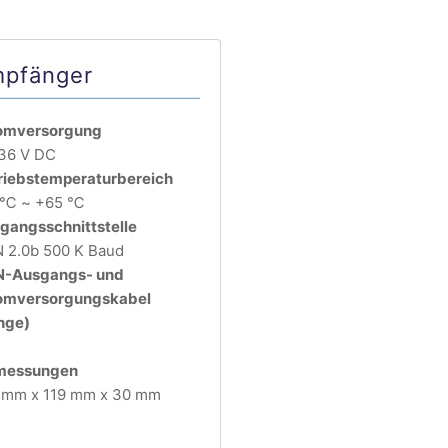
pfänger
omversorgung
 36 V DC
riebstemperaturbereich
 ℃ ~ +65 ℃
gangsschnittstelle
 2.0b 500 K Baud
-Ausgangs- und
omversorgungskabel
nge)
messungen
 mm x 119 mm x 30 mm