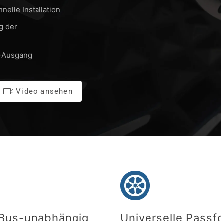
nelle Installation
g der
N-Ausgang
Video ansehen
Bus-unabhängig
Universelle Passf