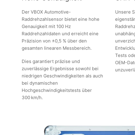
Der VBOX Automotive-
Unsere S
Raddrehzahlsensor bietet eine hohe
eigenstä
Genauigkeit mit 100 Hz
Raddrehz
Raddrehzahldaten und erreicht eine
unabhäng
Präzision von ±0,5 % über den
unverzich
gesamten linearen Messbereich.
Entwickl
Tests od
Dies garantiert präzise und
OEM-Date
zuverlässige Ergebnisse sowohl bei
unzuverlä
niedrigen Geschwindigkeiten als auch
bei dynamischen
Hochgeschwindigkeitstests über
300 km/h.