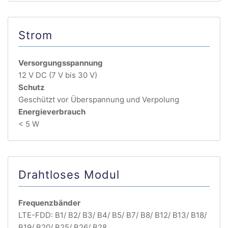
Strom
Versorgungsspannung
12 V DC (7 V bis 30 V)
Schutz
Geschützt vor Überspannung und Verpolung
Energieverbrauch
< 5 W
Drahtloses Modul
Frequenzbänder
LTE-FDD: B1/ B2/ B3/ B4/ B5/ B7/ B8/ B12/ B13/ B18/
B19/ B20/ B25/ B26/ B28