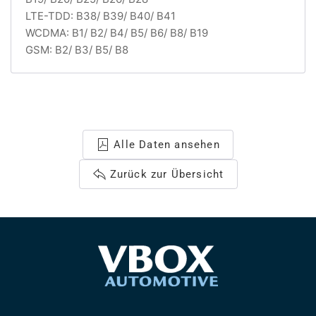
LTE-TDD: B38/ B39/ B40/ B41
WCDMA: B1/ B2/ B4/ B5/ B6/ B8/ B19
GSM: B2/ B3/ B5/ B8
Alle Daten ansehen
Zurück zur Übersicht