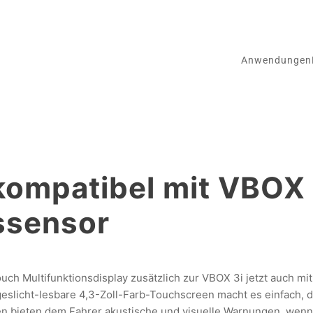
Anwendungen
kompatibel mit VBOX
ssensor
ch Multifunktionsdisplay zusätzlich zur VBOX 3i jetzt auch m
licht-lesbare 4,3-Zoll-Farb-Touchscreen macht es einfach, die
en bieten dem Fahrer akustische und visuelle Warnungen, wen