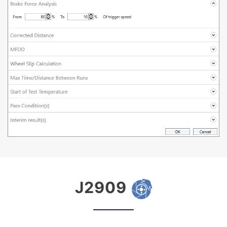
J2909