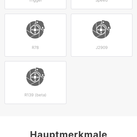
Trigger
Speed
R78
J2909
R139 (beta)
Hauptmerkmale