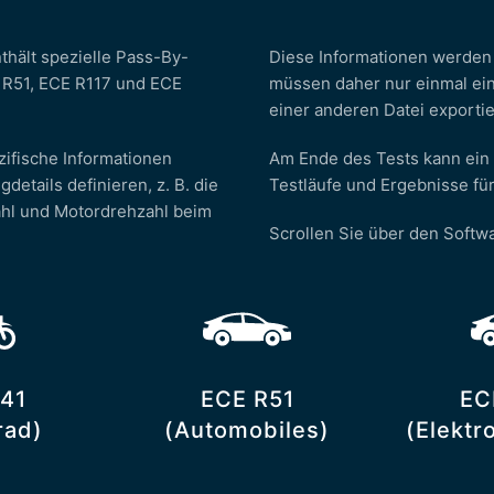
thält spezielle Pass-By-
Diese Informationen werden 
 R51, ECE R117 und ECE
müssen daher nur einmal ei
einer anderen Datei exporti
zifische Informationen
Am Ende des Tests kann ein 
tails definieren, z. B. die
Testläufe und Ergebnisse für
ahl und Motordrehzahl beim
Scrollen Sie über den Softw
41
ECE R51
EC
rad)
(Automobiles)
(Elektr