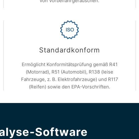
von Vorbeifahrgeräuschen.
Standardkonform
Ermöglicht Konformitätsprüfung gemäß R41
(Motorrad), R51 (Automobil), R138 (leise
Fahrzeuge, z. B. Elektrofahrzeuge) und R117
(Reifen) sowie den EPA-Vorschriften.
alyse-Software